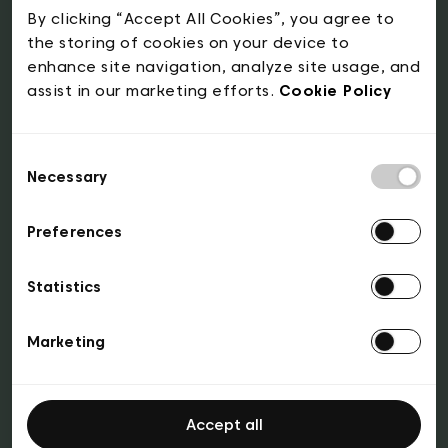
sur les attractions, les visites guidées, dans les
By clicking “Accept All Cookies”, you agree to
the storing of cookies on your device to
magasins, les bars et les restaurants.
enhance site navigation, analyze site usage, and
L’Art Nouveau Pass
vous ouvre les portes de
assist in our marketing efforts.
Cookie Policy
trois joyaux de l’Art nouveau bruxellois au
choix, sur une période de 9 mois.
Consent
Avec le
Pass Cineville
, profitez du cinéma en
Necessary
Selection
illimité dans 9 salles indépendantes à Bruxelles
(et dans plus de 25 salles partout en Belgique)!
Preferences
Enfin, découvrez la vie nocturne de Bruxelles
Statistics
avec le
Brussels Volume Pass
. Accédez aux
meilleurs clubs ainsi qu’à quelques attractions
Marketing
incontournables.
Tickets & pass
Accept all