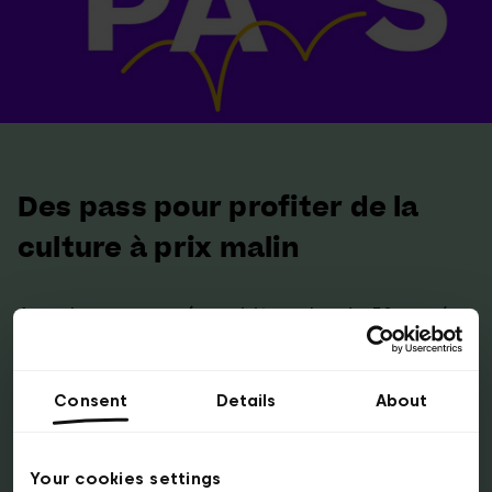
Des pass pour profiter de la
culture à prix malin
Avec le
pass musées
, visitez plus de 50 musées
bruxellois (et plus de 270 en Belgique !)
pendant toute une année, pour seulement 65
Consent
Details
About
€.
La
Brussels Card
vous donne accès à 49
musées, ainsi qu'à de nombreuses réductions
Your cookies settings