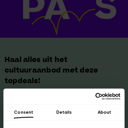
Haal alles uit het
cultuuraanbod met deze
topdeals!
Bezoek voor slechts € 65 een jaar lang meer
dan 50 Brusselse (en meer dan 270 Belgische!)
Consent
Details
About
musea met de
museumpas
.
Met de
Brussels Card
krijg je toegang tot