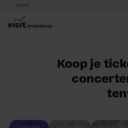
Home
Koop je tick
concerten
ten
Toon alles
Concert (0)
Voorstelling 