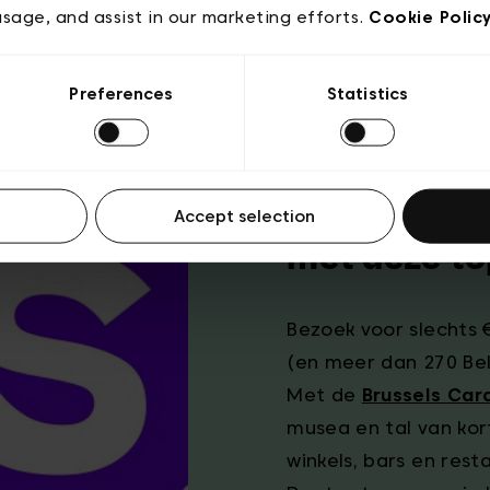
usage, and assist in our marketing efforts.
Cookie Polic
Preferences
Statistics
Haal alles u
Accept selection
met deze to
Bezoek voor slechts 
(en meer dan 270 Be
Met de
Brussels Car
musea en tal van kort
winkels, bars en rest