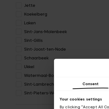
Jette
Koekelberg
Laken
Sint-Jans-Molenbeek
Sint-Gillis
Sint-Joost-ten-Node
Schaarbeek
Ukkel
Watermaal-Bosvoorde
Consent
Sint-Lambrechts-Woluwe
Sint-Pieters-Woluwe
Your cookies settings
By clicking “Accept All C