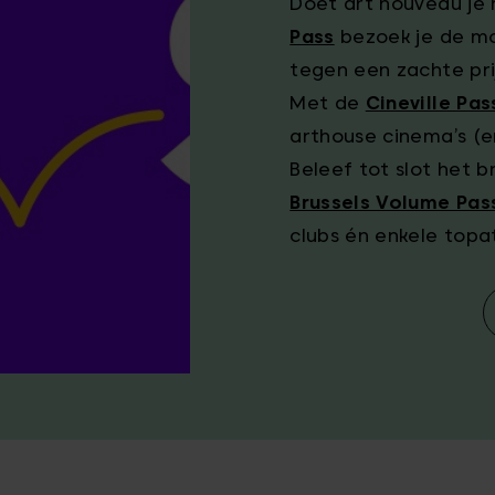
Doet art nouveau je 
Pass
bezoek je de mo
tegen een zachte prij
Met de
Cineville Pas
arthouse cinema’s (e
Beleef tot slot het 
Brussels Volume Pas
clubs én enkele topa