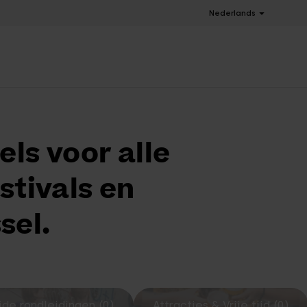
Nederlands
els voor alle
stivals en
sel.
de rondleidingen (0)
Attracties & Vrije tijd (0)