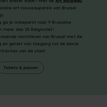
hart sneller slaan? Met de
Art Nouveau
oiste art-nouveauparels van Brussel
s.
s
ga je onbeperkt naar 9 Brusselse
n meer dan 25 Belgische)!
bruisende nachtleven van Brussel met de
s
en geniet van toegang tot de beste
ttracties van de stad!
Tickets & passen