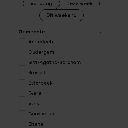
Vandaag
Deze week
Dit weekend
Gemeente
Anderlecht
Oudergem
Sint-Agatha-Berchem
Brussel
Etterbeek
Evere
Vorst
Ganshoren
Elsene