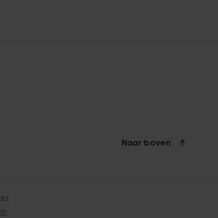
Naar boven
ies
ch