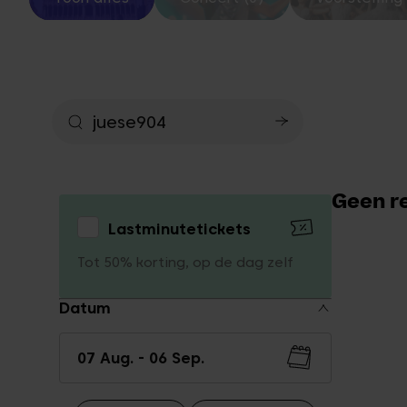
Geen re
Lastminutetickets
Tot 50% korting, op de dag zelf
Datum