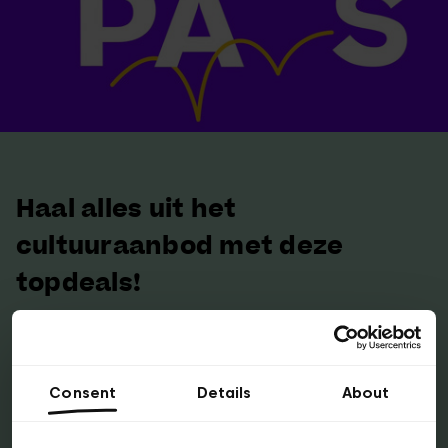
Haal alles uit het
cultuuraanbod met deze
topdeals!
Bezoek voor slechts € 65 een jaar lang meer
dan 50 Brusselse (en meer dan 270 Belgische!)
Consent
Details
About
musea met de
museumpas
.
Met de
Brussels Card
krijg je toegang tot