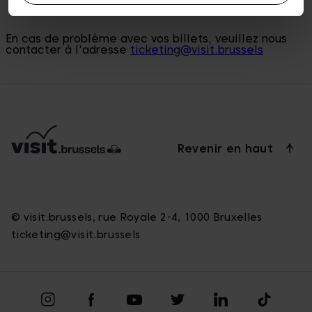
En cas de problème avec vos billets, veuillez nous
contacter à l'adresse
ticketing@visit.brussels
Revenir en haut
© visit.brussels, rue Royale 2-4, 1000 Bruxelles
ticketing@visit.brussels