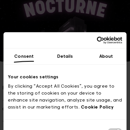
Consent
Details
About
Your cookies settings
By clicking “Accept All Cookies”, you agree to
PROGRAMME 01.04
the storing of cookies on your device to
enhance site navigation, analyze site usage, and
18:00-21:00 I Entrée gratuite aux expositions, atelier
assist in our marketing efforts.
Cookie Policy
de sérigraphie et tournois d'échecs
18:00-19:00 I Apéro Tour (fr & nl)
Consent