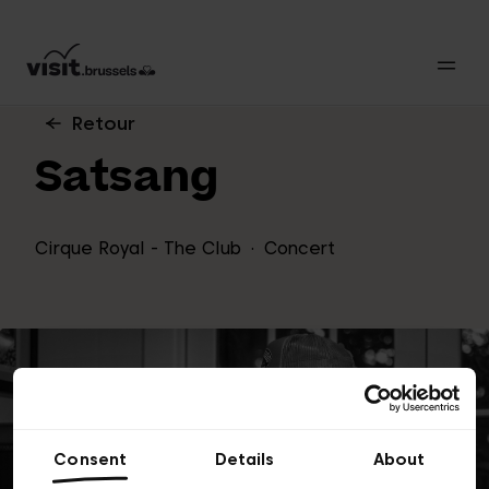
Retour
Satsang
Cirque Royal - The Club
Concert
Consent
Details
About