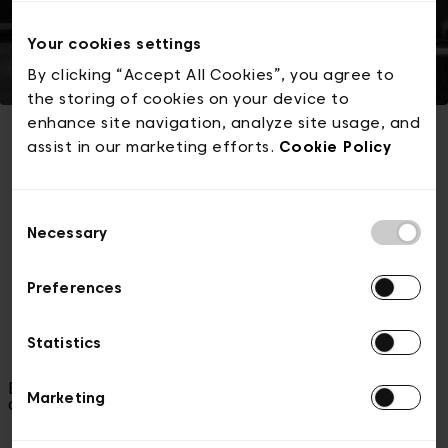
Your cookies settings
By clicking “Accept All Cookies”, you agree to
the storing of cookies on your device to
enhance site navigation, analyze site usage, and
assist in our marketing efforts.
Cookie Policy
Cet événement est complet
Consent
Necessary
Selection
Chercher d'autres tickets
Preferences
Statistics
En cas de problème avec vos billets, veuillez nous
Marketing
contacter à l'adresse
ticketing@visit.brussels