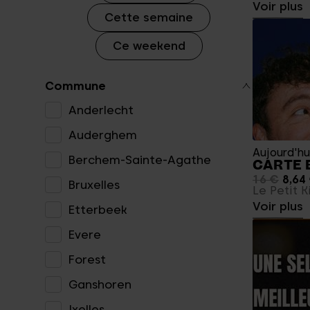
Voir plus
Cette semaine
Ce weekend
Commune
Anderlecht
Auderghem
Aujourd'hu
Berchem-Sainte-Agathe
CARTE B
16 €
8,64
Bruxelles
Le Petit 
Voir plus
Etterbeek
Evere
Forest
Ganshoren
Ixelles