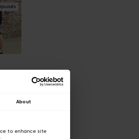
épuisés
épuisés
About
ice to enhance site
y