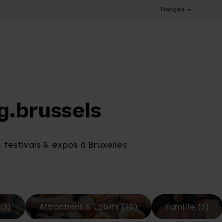
Français
g.brussels
 festivals & expos à Bruxelles
(3)
Attractions & Loisirs (10)
Famille (3)