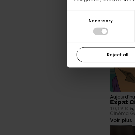
Aujourd'hu
Consent
Bruxell
Necessary
Selection
18 €
9,72
Pro Velo
Voir plus
Reject all
Aujourd'hu
Expat C
10,19 €
5,
Cinéma Ga
Voir plus