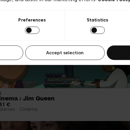
i
es des amoureux
Preferences
Statistics
 €
Visites Guidées
Accept selection
i
inema : Jim Queen
51 €
leries
Cinéma