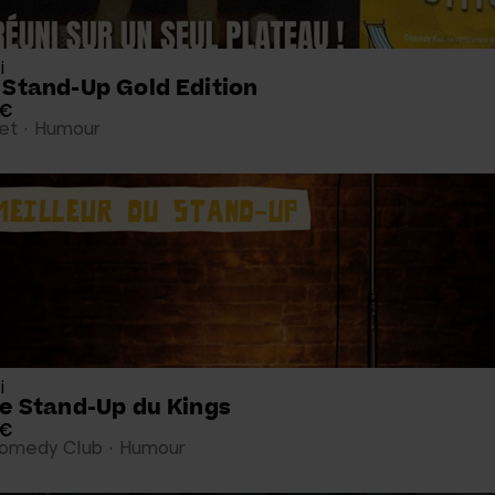
i
 Stand-Up Gold Edition
 €
et
Humour
i
ée Stand-Up du Kings
 €
Comedy Club
Humour