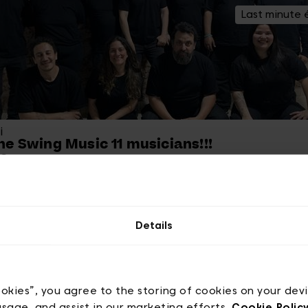
Last minute 
i
ne Swing Music 11 musicians!!!
 €
 Village
Concert
Last minute 
Details
ookies”, you agree to the storing of cookies on your dev
usage, and assist in our marketing efforts.
Cookie Polic