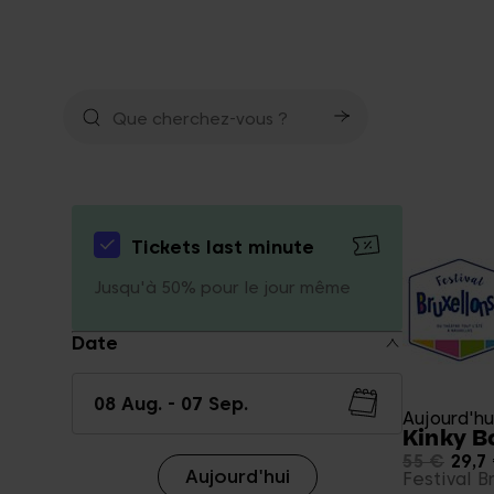
Tickets last minute
Jusqu'à 50% pour le jour même
Date
Aujourd'hu
Kinky B
55 €
29,7
Aujourd'hui
Festival B