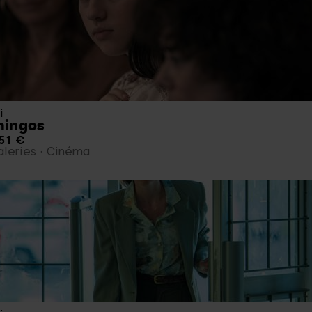
i
mingos
51 €
leries
Cinéma