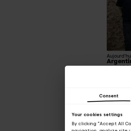
Aujourd'hu
Argenti
25 €
13,5
The Music
Voir plus
Consent
Your cookies settings
By clicking “Accept All C
navigation, analyze site 