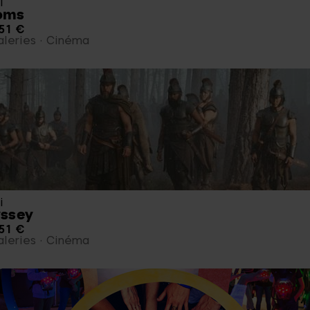
i
oms
51 €
leries
Cinéma
i
yssey
51 €
leries
Cinéma