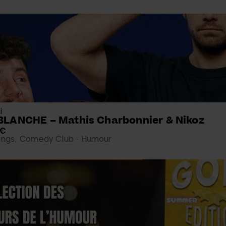
i
LANCHE – Mathis Charbonnier & Nikoz
 €
Kings, Comedy Club
Humour