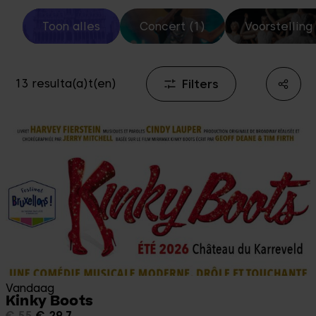
Toon alles
Concert (1)
Voorstelling 
Filters
13 resulta(a)t(en)
Vandaag
Kinky Boots
€ 55
€ 29,7