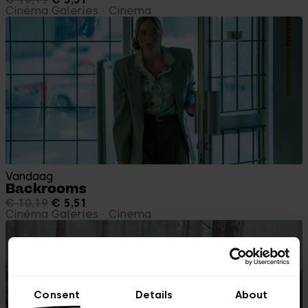
Cinéma Galeries
Cinema
Vandaag
Backrooms
€ 10,19
€ 5,51
Cinéma Galeries
Cinema
Consent
Details
About