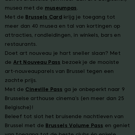
musea met de
museumpas
.
Met de
Brussels Card
krijg je toegang tot
meer dan 40 musea en tal van kortingen op
attracties, rondleidingen, in winkels, bars en
restaurants.
Doet art nouveau je hart sneller slaan? Met
de
Art Nouveau Pass
bezoek je de mooiste
art-nouveauparels van Brussel tegen een
zachte prijs.
Met de
Cineville Pass
ga je onbeperkt naar 9
Brusselse arthouse cinema’s (en meer dan 25
Belgische)!
Beleef tot slot het bruisende nachtleven van
Brussel met de
Brussels Volume Pass
en geniet
van toegang tot de beste clubs én enkele