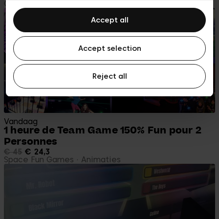
Cinéma Galeries
Animaties
Accept all
Accept selection
Reject all
Vandaag
1 heure de Team Game 150% Fun pour 2
Personnes
€ 45
€ 24,3
Space Fun Games
Animaties