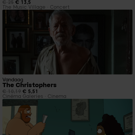
€ 25
€ 13,5
The Music Village
Concert
Vandaag
The Christophers
€ 10,19
€ 5,51
Cinéma Galeries
Cinema